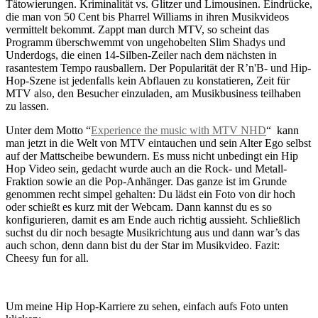
Tätowierungen. Kriminalität vs. Glitzer und Limousinen. Eindrücke,
die man von 50 Cent bis Pharrel Williams in ihren Musikvideos
vermittelt bekommt. Zappt man durch MTV, so scheint das
Programm überschwemmt von ungehobelten Slim Shadys und
Underdogs, die einen 14-Silben-Zeiler nach dem nächsten in
rasantestem Tempo rausballern. Der Popularität der R’n'B- und Hip-
Hop-Szene ist jedenfalls kein Abflauen zu konstatieren, Zeit für
MTV also, den Besucher einzuladen, am Musikbusiness teilhaben
zu lassen.
Unter dem Motto “
Experience the music with MTV NHD
“ kann
man jetzt in die Welt von MTV eintauchen und sein Alter Ego selbst
auf der Mattscheibe bewundern. Es muss nicht unbedingt ein Hip
Hop Video sein, gedacht wurde auch an die Rock- und Metall-
Fraktion sowie an die Pop-Anhänger. Das ganze ist im Grunde
genommen recht simpel gehalten: Du lädst ein Foto von dir hoch
oder schießt es kurz mit der Webcam. Dann kannst du es so
konfigurieren, damit es am Ende auch richtig aussieht. Schließlich
suchst du dir noch besagte Musikrichtung aus und dann war’s das
auch schon, denn dann bist du der Star im Musikvideo. Fazit:
Cheesy fun for all.
Um meine Hip Hop-Karriere zu sehen, einfach aufs Foto unten