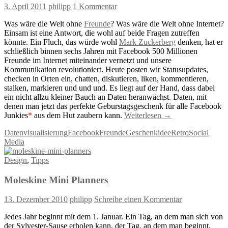
3. April 2011
philipp
1 Kommentar
Was wäre die Welt ohne
Freunde
? Was wäre die Welt ohne Internet?
Einsam ist eine Antwort, die wohl auf beide Fragen zutreffen
könnte. Ein Fluch, das würde wohl
Mark Zuckerberg
denken, hat er
schließlich binnen sechs Jahren mit Facebook 500 Millionen
Freunde im Internet miteinander vernetzt und unsere
Kommunikation revolutioniert. Heute posten wir Statusupdates,
checken in Orten ein, chatten, diskutieren, liken, kommentieren,
stalken, markieren und und und. Es liegt auf der Hand, dass dabei
ein nicht allzu kleiner Bauch an Daten heranwächst. Daten, mit
denen man jetzt das perfekte Geburstagsgeschenk für alle Facebook
Junkies
*
aus dem Hut zaubern kann.
Weiterlesen
→
Datenvisualisierung
Facebook
Freunde
Geschenkidee
Retro
Social
Media
Design
,
Tipps
Moleskine Mini Planners
13. Dezember 2010
philipp
Schreibe einen Kommentar
Jedes Jahr beginnt mit dem 1. Januar. Ein Tag, an dem man sich von
der Sylvester-Sause erholen kann, der Tag, an dem man beginnt,