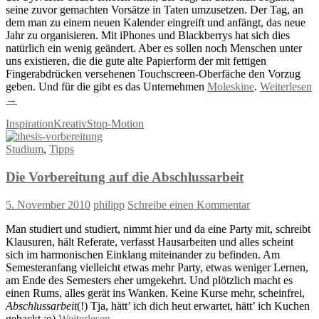
seine zuvor gemachten Vorsätze in Taten umzusetzen. Der Tag, an
dem man zu einem neuen Kalender eingreift und anfängt, das neue
Jahr zu organisieren. Mit iPhones und Blackberrys hat sich dies
natürlich ein wenig geändert. Aber es sollen noch Menschen unter
uns existieren, die die gute alte Papierform der mit fettigen
Fingerabdrücken versehenen Touchscreen-Oberfäche den Vorzug
geben. Und für die gibt es das Unternehmen
Moleskine
.
Weiterlesen
→
Inspiration
Kreativ
Stop-Motion
Studium
,
Tipps
Die Vorbereitung auf die Abschlussarbeit
5. November 2010
philipp
Schreibe einen Kommentar
Man studiert und studiert, nimmt hier und da eine Party mit, schreibt
Klausuren, hält Referate, verfasst Hausarbeiten und alles scheint
sich im harmonischen Einklang miteinander zu befinden. Am
Semesteranfang vielleicht etwas mehr Party, etwas weniger Lernen,
am Ende des Semesters eher umgekehrt. Und plötzlich macht es
einen Rums, alles gerät ins Wanken. Keine Kurse mehr, scheinfrei,
Abschlussarbeit
(!) Tja, hätt’ ich dich heut erwartet, hätt’ ich Kuchen
gebackt ;o)
Weiterlesen
→