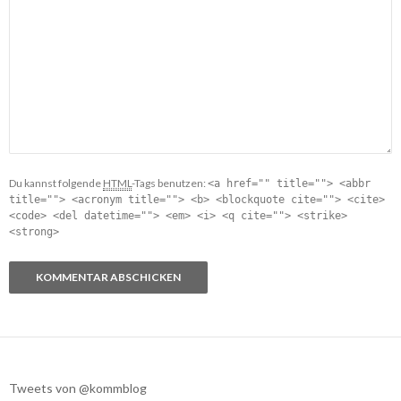
Du kannst folgende
HTML
-Tags benutzen:
<a href="" title=""> <abbr
title=""> <acronym title=""> <b> <blockquote cite=""> <cite>
<code> <del datetime=""> <em> <i> <q cite=""> <strike>
<strong>
Tweets von @kommblog