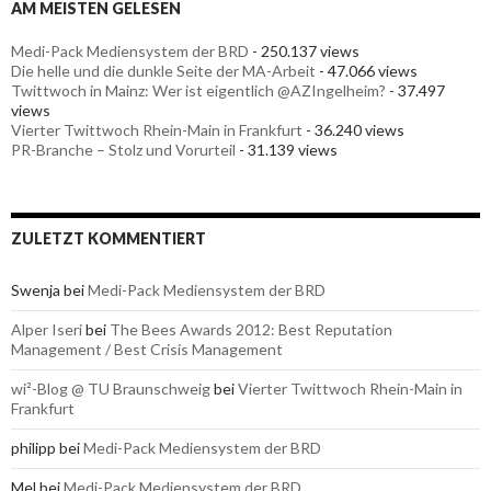
AM MEISTEN GELESEN
Medi-Pack Mediensystem der BRD
- 250.137 views
Die helle und die dunkle Seite der MA-Arbeit
- 47.066 views
Twittwoch in Mainz: Wer ist eigentlich @AZIngelheim?
- 37.497
views
Vierter Twittwoch Rhein-Main in Frankfurt
- 36.240 views
PR-Branche – Stolz und Vorurteil
- 31.139 views
ZULETZT KOMMENTIERT
Swenja bei
Medi-Pack Mediensystem der BRD
Alper Iseri
bei
The Bees Awards 2012: Best Reputation
Management / Best Crisis Management
wi²-Blog @ TU Braunschweig
bei
Vierter Twittwoch Rhein-Main in
Frankfurt
philipp bei
Medi-Pack Mediensystem der BRD
Mel bei
Medi-Pack Mediensystem der BRD