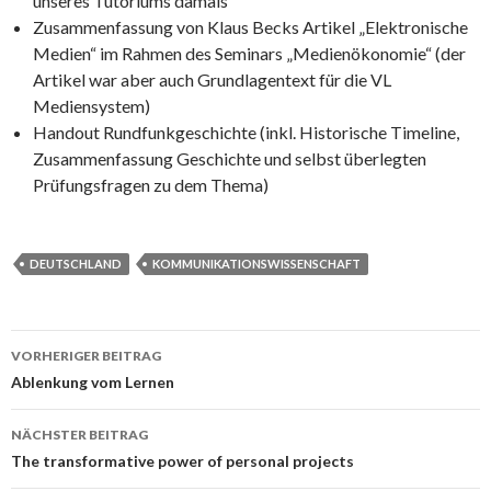
unseres Tutoriums damals
Zusammenfassung von Klaus Becks Artikel „Elektronische
Medien“ im Rahmen des Seminars „Medienökonomie“ (der
Artikel war aber auch Grundlagentext für die VL
Mediensystem)
Handout Rundfunkgeschichte (inkl. Historische Timeline,
Zusammenfassung Geschichte und selbst überlegten
Prüfungsfragen zu dem Thema)
DEUTSCHLAND
KOMMUNIKATIONSWISSENSCHAFT
VORHERIGER BEITRAG
Beitrags-Navigation
Ablenkung vom Lernen
NÄCHSTER BEITRAG
The transformative power of personal projects