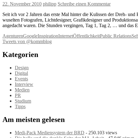
22. November 2010
philipp
Schreibe einen Kommentar
Seit ich vor 2 Jahren das erste Mal hinter die Kulissen der Dreh- und
wuselten Fotografen, Lichtdesigner, Grafikdesigner und Produktionsa
angedacht waren. Die Stunden vergingen, Tag 1, Tag 2, … und das E
Agenturen
Google
Inspiration
Internet
Öffentlichkeit
Public Relations
Seh
Tweets von @kommblog
Kategorien
Design
Digital
Events
Interview
Medien
PR
Studium
Tipps
Am meisten gelesen
Medi-Pack Mediensystem der BRD
- 250.103 views