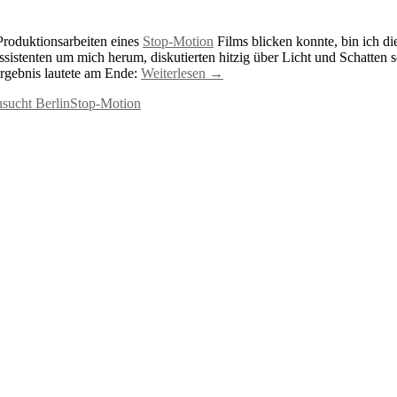
 Produktionsarbeiten eines
Stop-Motion
Films blicken konnte, bin ich di
ssistenten um mich herum, diskutierten hitzig über Licht und Schatte
rgebnis lautete am Ende:
Weiterlesen
→
sucht Berlin
Stop-Motion