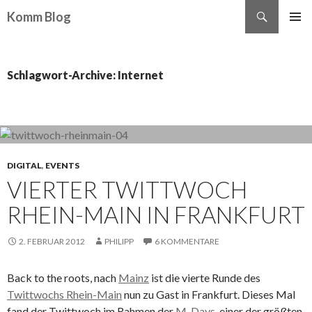
Suchen
Komm Blog
ZUM INHALT SPRINGEN
Schlagwort-Archive: Internet
DIGITAL
,
EVENTS
VIERTER TWITTWOCH
RHEIN-MAIN IN FRANKFURT
2. FEBRUAR 2012
PHILIPP
6 KOMMENTARE
Back to the roots, nach
Mainz
ist die vierte Runde des
Twittwochs Rhein-Main
nun zu Gast in Frankfurt. Dieses Mal
fand der Twittwoch im Rahmen der
M-Days
, einer der größten