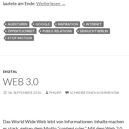
lautete am Ende:
Weiterlesen
→
AGENTUREN
GOOGLE
INSPIRATION
INTERNET
ÖFFENTLICHKEIT
PUBLIC RELATIONS
SEHSUCHT BERLIN
STOP-MOTION
DIGITAL
WEB 3.0
18. SEPTEMBER 2010
PHILIPP
SCHREIBE EINEN KOMMENTAR
Das World Wide Web lebt von Informationen. Inhalte machen
es stark, getreu dem Motto “content rules”. Mit dem Web 2.0