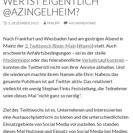
WER IST EIGENTLICH
@AZINGELHEIM?
1. DEZEMBER 2011
PHILIPP
4 KOMMENTARE
Nach Frankfurt und Wiesbaden fand am gestrigen Abend in
Mainz der
3. Twittwoch Rhein-Main
(
#twrm
) statt. Auch
erschwerte Anfahrtsbedingungen – sei es der steile
Medienhügel
oder das feierabendliche
Verkehrsaufkommen
–
konnten die Twitteristi nicht von ihrer Anreise abhalten. Und
die wiederum machte ihrem Namen alle Ehre: Nahezu das
gesamte Publikum ist auf Twitter aktiv. Das relativiert
vielleicht ein wenig Stephan Finks Feststellung, die Teilnehmer
seien dieses Mal “nicht ganz so nerdig”.
Ziel des Twittwochs ist es, Unternehmen und Interessierten
eine Austauschplattform zu bieten und die unterschiedlichsten
Einsatzgebiete von Social Media vorzustellen. So standen
dieses Mal Nutzung und Einsatz von Social Media bei Medien