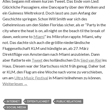
Alles begann mit einem kurzen Tweet. Das Ende vom Lied:
Glückliche Passagiere, eine Danceparty über den Wolken und
ein Guinness Weltrekord. Doch lasst uns zum Anfang der
Geschichte springen. Schon Will Smith war sich des
Geheimnisses um den Süden Floridas sicher, als er “Party in the
city where the heat is on, all night on the beach til the break of
dawn, welcome to
Miami
” ins Mikrofon rappte. Miami, why
not. Das dachte sich auch die größte niederländische
Fluggesellschaft KLM und kündigte an, ab 27. März
Direktflüge von Amsterdam nach Miami anzubieten. Dann
aber flatterte ein
Tweet
des holländischen DJs
Sied van Riel
ins
Haus. Diesem war der Startschuss nicht früh genug. Daher bat
er KLM, den Flug um eine Woche nach vorne zu verschieben,
um am
Ultra Music Festival
in Miami teilnehmen zu können.
Weiterlesen
→
INTERNET
ÖFFENTLICHKEIT
PUBLIC RELATIONS
SOCIAL MEDIA