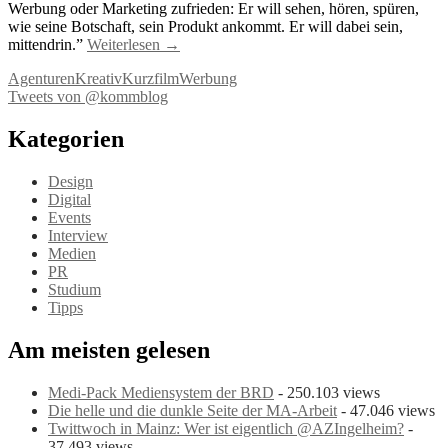
Werbung oder Marketing zufrieden: Er will sehen, hören, spüren,
wie seine Botschaft, sein Produkt ankommt. Er will dabei sein,
mittendrin.”
Weiterlesen
→
Agenturen
Kreativ
Kurzfilm
Werbung
Tweets von @kommblog
Kategorien
Design
Digital
Events
Interview
Medien
PR
Studium
Tipps
Am meisten gelesen
Medi-Pack Mediensystem der BRD
- 250.103 views
Die helle und die dunkle Seite der MA-Arbeit
- 47.046 views
Twittwoch in Mainz: Wer ist eigentlich @AZIngelheim?
-
37.493 views