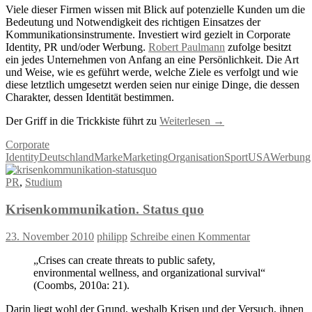
Viele dieser Firmen wissen mit Blick auf potenzielle Kunden um die
Bedeutung und Notwendigkeit des richtigen Einsatzes der
Kommunikationsinstrumente. Investiert wird gezielt in Corporate
Identity, PR und/oder Werbung.
Robert Paulmann
zufolge besitzt
ein jedes Unternehmen von Anfang an eine Persönlichkeit. Die Art
und Weise, wie es geführt werde, welche Ziele es verfolgt und wie
diese letztlich umgesetzt werden seien nur einige Dinge, die dessen
Charakter, dessen Identität bestimmen.
Der Griff in die Trickkiste führt zu
Weiterlesen
→
Corporate
Identity
Deutschland
Marke
Marketing
Organisation
Sport
USA
Werbung
PR
,
Studium
Krisenkommunikation. Status quo
23. November 2010
philipp
Schreibe einen Kommentar
„Crises can create threats to public safety,
environmental wellness, and organizational survival“
(Coombs, 2010a: 21).
Darin liegt wohl der Grund, weshalb Krisen und der Versuch, ihnen