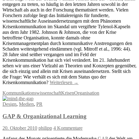
entgegen zu treten, so häufig in den letzten Jahren sowohl in der
Wirtschaft als auch in der Forschung thematisiert werden. Vielen
Forschern zufolge liegt das Initialereignis für fundierte,
wissenschaftliche Auseinandersetzungen mit dem Phänomen
Krisenkommunikation im Skandal um vergiftete Tylenol-Kapseln
aus dem Jahr 1982. Johnson & Johnson, die von der Krise
betroffene Organisation, konnte damals ohne
Krisenmanagementplan durch kommunikative Anstrengungen den
Schaden weitestgehend eindämmen (vgl. Mitroff et al., 1996: 44).
28 Jahre sind seither vergangen und im Feld der
Krisenkommunikation hat sich viel verändert. Im 21. Jahrhundert
sehen wir uns einer Vielzahl an Theorien und Konzepten gegenüber,
die sich einzig und allein mit Krisen auseinandersetzen. Stellt sich
die Frage: Wie verhält es sich mit dem Status quo der
Krisenkommunikation?
Weiterlesen
→
Kommunikationswissenschaft
Krisen
Organisation
Design
,
Medien
,
PR
GAP & Organizational Learning
20. Oktober 2010
philipp
4 Kommentare
Anfang des Monats präsentierte die Modemarke
GAP
der Welt am