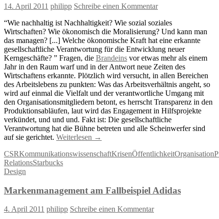
14. April 2011
philipp
Schreibe einen Kommentar
“Wie nachhaltig ist Nachhaltigkeit? Wie sozial soziales
Wirtschaften? Wie ökonomisch die Moralisierung? Und kann man
das managen? [...] Welche ökonomische Kraft hat eine erkannte
gesellschaftliche Verantwortung für die Entwicklung neuer
Kerngeschäfte? ” Fragen, die
Brandeins
vor etwas mehr als einem
Jahr in den Raum warf und in der Antwort neue Zeiten des
Wirtschaftens erkannte. Plötzlich wird versucht, in allen Bereichen
des Arbeitslebens zu punkten: Was das Arbeitsverhältnis angeht, so
wird auf einmal die Vielfalt und der verantwortliche Umgang mit
den Organisationsmitgliedern betont, es herrscht Transparenz in den
Produktionsabläufen, laut wird das Engagement in Hilfsprojekte
verkündet, und und und. Fakt ist: Die gesellschaftliche
Verantwortung hat die Bühne betreten und alle Scheinwerfer sind
auf sie gerichtet.
Weiterlesen
→
CSR
Kommunikationswissenschaft
Krisen
Öffentlichkeit
Organisation
P
Relations
Starbucks
Design
Markenmanagement am Fallbeispiel Adidas
4. April 2011
philipp
Schreibe einen Kommentar