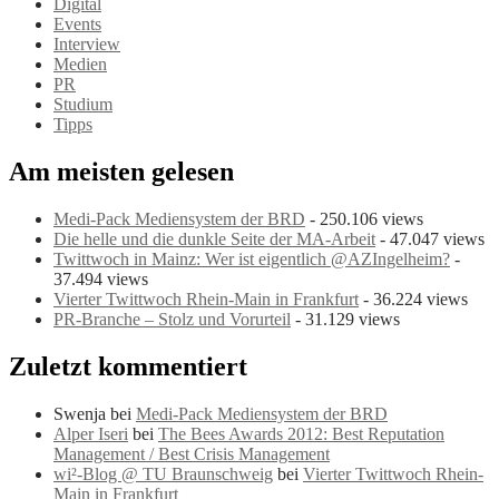
Digital
Events
Interview
Medien
PR
Studium
Tipps
Am meisten gelesen
Medi-Pack Mediensystem der BRD
- 250.106 views
Die helle und die dunkle Seite der MA-Arbeit
- 47.047 views
Twittwoch in Mainz: Wer ist eigentlich @AZIngelheim?
-
37.494 views
Vierter Twittwoch Rhein-Main in Frankfurt
- 36.224 views
PR-Branche – Stolz und Vorurteil
- 31.129 views
Zuletzt kommentiert
Swenja bei
Medi-Pack Mediensystem der BRD
Alper Iseri
bei
The Bees Awards 2012: Best Reputation
Management / Best Crisis Management
wi²-Blog @ TU Braunschweig
bei
Vierter Twittwoch Rhein-
Main in Frankfurt