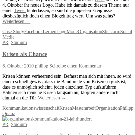
4. Oktober ihr neues Logo. Habe ich damals zu diesem Thema nur
einen
Tweet
hinterlassen, so sind die jüngesten Ereignisse
diesbezüglich doch einen Blogeintrag wert. Um was gehts?
Weiterlesen
→
Case Study
Facebook
Lernen
Logo
Mode
Organisation
Shitstorm
Social
Media
PR
,
Studium
Krisen als Chance
6. Oktober 2010
philipp
Schreibe einen Kommentar
Krisen können verheerend sein. Befasst man sich mit ihnen, so wird
einem schnell gewiss, dass die Bandbreite von Krisen so groß ist,
dass es unmöglich scheint, jeden einzelnen Typ aufzuführen.
Bahnen sich manche Krisen langsam an, klopfen andere nicht
einmal an die Tür.
Weiterlesen
→
Kommunikationswissenschaft
Krisen
Masterarbeit
Organisation
Philipp
Quanz
PR
,
Studium